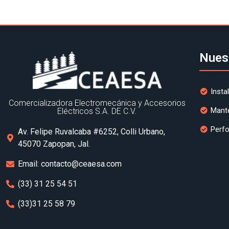
Nues
Insta
Comercializadora Electromecánica y Accesorios
Mant
Eléctricos S.A. DE C.V.
Perfo
Av. Felipe Ruvalcaba #6252, Colli Urbano,
45070 Zapopan, Jal.
Email: contacto@ceaesa.com
(33) 31 25 54 51
(33)31 25 58 79